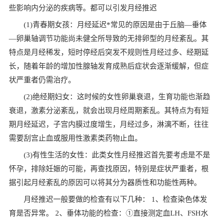
些影响内分泌的疾病等。都可以引发月经推迟
(1)青春期女孩：月经延迟*常见的原因是由于丘脑—垂体
—卵巢轴调节功能尚未健全所导致的无排卵型的月经紊乱。其
特点是月经稀发，短时停经后突发不规则性月经过多、经期延
长，随着年龄的增加性腺轴发育成熟后症状会逐渐缓解，但症
状严重者仍需治疗。
(2)绝经期妇女：这时候的女性卵巢衰退，生育功能也渐趋
衰退，激素分泌紊乱，就会出现月经周期紊乱。其特点为有短
期月经延迟，子宫内膜过度增生，月经过多，淋漓不断，往往
需要刮宫止血或服用性激素类药物止血。
(3)有性生活的女性：此类女性月经推迟首先要考虑是不是
怀孕，排除妊娠的可能，再查找原因，特别是症状严重者，根
据引起月经紊乱的原因可以将其分为器质性和功能性两种。
月经推迟一般要做的检查有以下几种： 1、检查染色体发
育是否异常。 2、垂体功能的检查：①直接测定血LH、FSH水