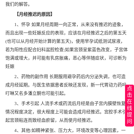
我们的解答。
【月经推迟的原因】
1、怀孕 如果月经周期一向正常，从来没有推迟的迹象，
而且出现一些妊娠反应的表现，应该在月经推迟之后的第五天
(也可以从月经开始计算的第五天)，使用早孕试纸测试尿液，
若为阳性应配合妇科盆腔检查;如果宫颈呈紫蓝色改变，子宫体
饱满或增大，并可能有乳房胀痛，恶心等伴随症状，可诊断为
妊娠
2、药物的副作用 长期服用避孕药后内分泌失调，也可造
成月经延期。与医生依据患者反映还发现，新一代胃动力药吗
点
叮啉又名多潘立酮也可能引起。
击
在
3、手术引起 人流手术或药流后月经是由子宫内膜壁恢复
线
情况程度决定，很大程度上可能会造成月经推迟。宫腔手术引
提
起宫颈粘连而致经血瘀留，从而使月经推迟。
问
4、其他:如精神紧张、压力大，环境改变等心理因素，一