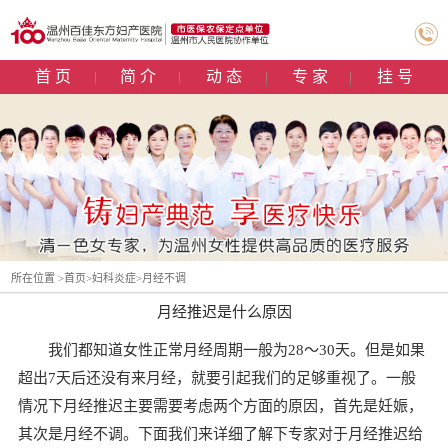
首 页
简 介
动 态
专 家
挂 号
所在位置 >
首页
>
妇科炎症
>
月经不调
月经推迟是什么原因
我们都知道女性正常月经周期一般为28～30天。但是如果
超出7天后还没有来月经，就要引起我们的足够重视了。一般
情况下月经推迟主要需要考虑两个方面的原因，首先是妊娠，
其次是月经不调。下面我们来详细了解下专家对于月经推迟给